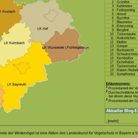
2
Grünfink
3
Kohlmeise
4
Feldsperling
5
Amsel
6
Buchfink
7
Blaumeise
8
Erlenzeisig
9
Bergfink
10
Türkentaube
11
Rotkehlchen
12
Kleiber
13
Gimpel
14
Buntspecht
15
Schwanzmei
16
Kernbeißer
17
Eichelhäher
18
Tannenmeise
19
Raben-/Nebel
20
Sumpfmeise
Erläuterungen:
1
Prozentanteil der Vo
2
Durchschnittliche An
bei denen diese Voge
3
Prozentanteil der G
Aktueller Blog-E
[mehr]
...
unde der Wintervögel
ist eine Aktion des
Landesbund für Vogelschutz in Bayern e.V