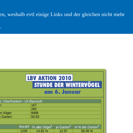
n, weshalb evtl einige Links und der gleichen nicht mehr
.
r: Oberfranken - LK Bayreuth
n:
167
:
260
n Vögel:
8488
e Garten:
50.83
1
2
3
Anzahl
% aller Vögel
je Garten
in % der Gärten
1258
14.82 %
12.97
58.08 %