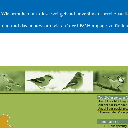
Wir bemühen uns diese weitgehend unverändert bereitzustelle
und das
wie auf der
zu finden
ärung
Impressum
LBV-Hompage
Top 20 Auswertung fü
Anzahl der Meldunge
Anzahl der Personen
Anzahl der gesichtete
Mittelwert der Vögel j
Rang
Vogelart
1
Haussperling