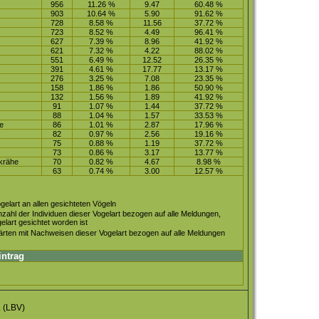
956
11.26 %
9.47
60.48 %
903
10.64 %
5.90
91.62 %
728
8.58 %
11.56
37.72 %
723
8.52 %
4.49
96.41 %
627
7.39 %
8.96
41.92 %
621
7.32 %
4.22
88.02 %
551
6.49 %
12.52
26.35 %
391
4.61 %
17.77
13.17 %
276
3.25 %
7.08
23.35 %
158
1.86 %
1.86
50.90 %
132
1.56 %
1.89
41.92 %
91
1.07 %
1.44
37.72 %
88
1.04 %
1.57
33.53 %
se
86
1.01 %
2.87
17.96 %
82
0.97 %
2.56
19.16 %
75
0.88 %
1.19
37.72 %
73
0.86 %
3.17
13.77 %
krähe
70
0.82 %
4.67
8.98 %
63
0.74 %
3.00
12.57 %
gelart an allen gesichteten Vögeln
zahl der Individuen dieser Vogelart bezogen auf alle Meldungen,
lart gesichtet worden ist
ärten mit Nachweisen dieser Vogelart bezogen auf alle Meldungen
intrag
.
(LBV)