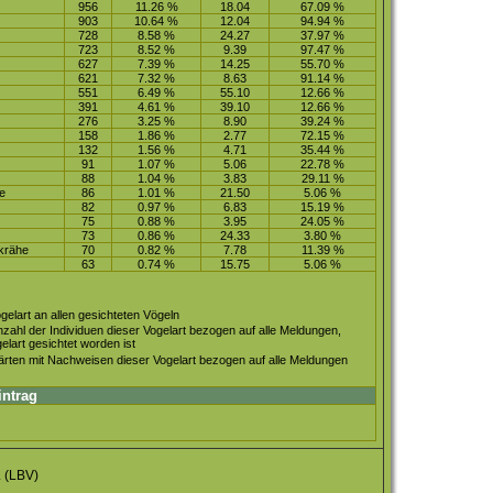
956
11.26 %
18.04
67.09 %
903
10.64 %
12.04
94.94 %
728
8.58 %
24.27
37.97 %
723
8.52 %
9.39
97.47 %
627
7.39 %
14.25
55.70 %
621
7.32 %
8.63
91.14 %
551
6.49 %
55.10
12.66 %
391
4.61 %
39.10
12.66 %
276
3.25 %
8.90
39.24 %
158
1.86 %
2.77
72.15 %
132
1.56 %
4.71
35.44 %
91
1.07 %
5.06
22.78 %
88
1.04 %
3.83
29.11 %
se
86
1.01 %
21.50
5.06 %
82
0.97 %
6.83
15.19 %
75
0.88 %
3.95
24.05 %
73
0.86 %
24.33
3.80 %
krähe
70
0.82 %
7.78
11.39 %
63
0.74 %
15.75
5.06 %
gelart an allen gesichteten Vögeln
zahl der Individuen dieser Vogelart bezogen auf alle Meldungen,
lart gesichtet worden ist
ärten mit Nachweisen dieser Vogelart bezogen auf alle Meldungen
intrag
.
(LBV)