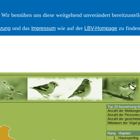
Wir bemühen uns diese weitgehend unverändert bereitzustelle
und das
wie auf der
zu finden
ärung
Impressum
LBV-Hompage
Top 20 Auswertung fü
Anzahl der Meldunge
Anzahl der Personen
Anzahl der gesichtete
Mittelwert der Vögel j
Rang
Vogelart
1
Haussperling