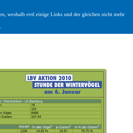
n, weshalb evtl einige Links und der gleichen nicht mehr
.
r: Oberfranken - LK Bamberg
n:
79
:
116
n Vögel:
8488
e Garten:
107.44
1
2
3
Anzahl
% aller Vögel
je Garten
in % der Gärten
1258
14.82 %
19.97
79.75 %