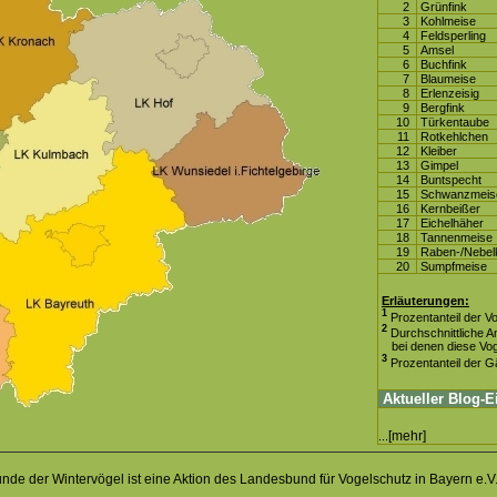
2
Grünfink
3
Kohlmeise
4
Feldsperling
5
Amsel
6
Buchfink
7
Blaumeise
8
Erlenzeisig
9
Bergfink
10
Türkentaube
11
Rotkehlchen
12
Kleiber
13
Gimpel
14
Buntspecht
15
Schwanzmei
16
Kernbeißer
17
Eichelhäher
18
Tannenmeise
19
Raben-/Nebel
20
Sumpfmeise
Erläuterungen:
1
Prozentanteil der Vo
2
Durchschnittliche An
bei denen diese Voge
3
Prozentanteil der G
Aktueller Blog-E
[mehr]
...
unde der Wintervögel
ist eine Aktion des
Landesbund für Vogelschutz in Bayern e.V